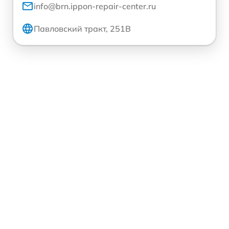
info@brn.ippon-repair-center.ru
Павловский тракт, 251В