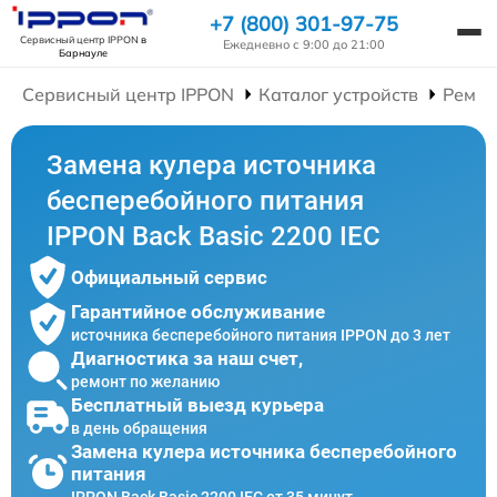
+7 (800) 301-97-75
Сервисный центр IPPON
в
Ежедневно с 9:00 до 21:00
Барнауле
Сервисный центр IPPON
Каталог устройств
Ремон
Замена кулера источника
бесперебойного питания
IPPON Back Basic 2200 IEC
Официальный сервис
Гарантийное обслуживание
источника бесперебойного питания IPPON до 3 лет
Диагностика за наш счет,
ремонт по желанию
Бесплатный выезд курьера
в день обращения
Замена кулера источника бесперебойного
питания
IPPON Back Basic 2200 IEC от 35 минут