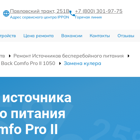
Павловский тракт, 251В
+7 (800) 301-97-75
Адрес сервисного центра IPPON
Горячая линия
тройств
Цена ремонта
Вакансии
Контакты
Отзывы
тв
Ремонт Источников бесперебойного питания
ack Comfo Pro II 1050
Замена кулера
 источника
о питания
fo Pro II