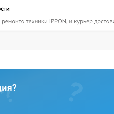
сти
емонта техники IPPON, и курьер достави
ция?