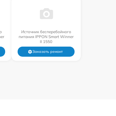
о
Источник бесперебойного
er
питания IPPON Smart Winner
II 1550
Заказать ремонт