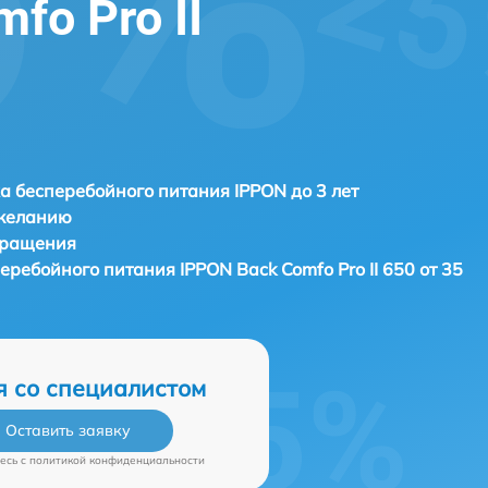
fo Pro II
а бесперебойного питания IPPON до 3 лет
 желанию
бращения
перебойного питания
IPPON Back Comfo Pro II 650 от 35
я со специалистом
Оставить заявку
есь c
политикой конфиденциальности