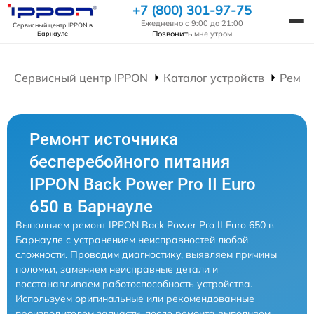
+7 (800) 301-97-75
Ежедневно с 9:00 до 21:00
Сервисный центр IPPON
в
Позвонить
мне утром
Барнауле
Сервисный центр IPPON
Каталог устройств
Ремон
Ремонт источника
бесперебойного питания
IPPON Back Power Pro II Euro
650 в Барнауле
Выполняем ремонт IPPON Back Power Pro II Euro 650 в
Барнауле с устранением неисправностей любой
сложности. Проводим диагностику, выявляем причины
поломки, заменяем неисправные детали и
восстанавливаем работоспособность устройства.
Используем оригинальные или рекомендованные
производителем запчасти, после ремонта выполняем