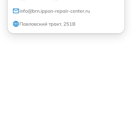
info@brn.ippon-repair-center.ru
Павловский тракт, 251В