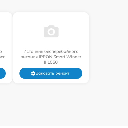
о
Источник бесперебойного
er
питания IPPON Smart Winner
II 1550
Заказать ремонт