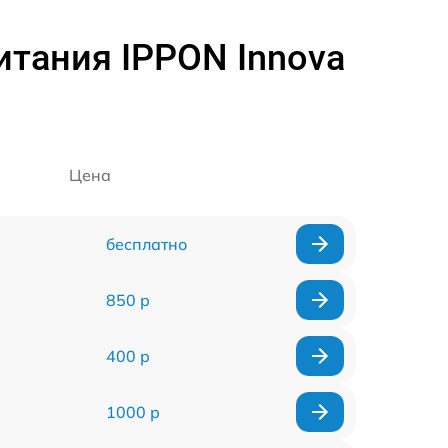
итания IPPON Innova
Цена
бесплатно
850 р
400 р
1000 р