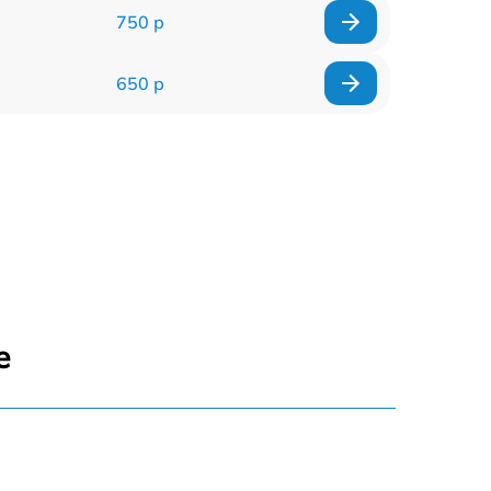
750 р
650 р
е