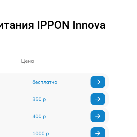
итания IPPON Innova
Цена
бесплатно
850 р
400 р
1000 р