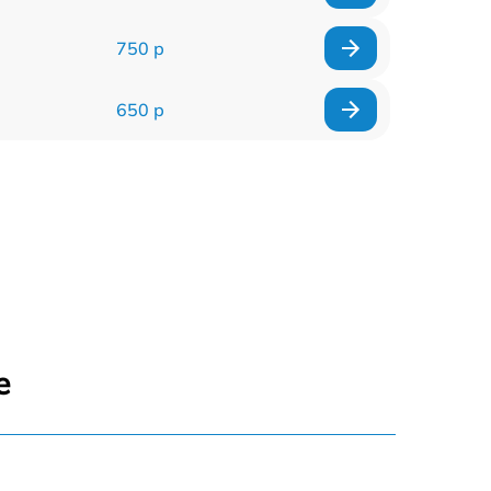
750 р
650 р
е