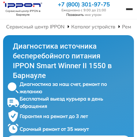
+7 (800) 301-97-75
Ежедневно с 9:00 до 21:00
Сервисный центр IPPON
в
Позвонить
мне утром
Барнауле
Сервисный центр IPPON
Каталог устройств
Ремон
Диагностика источника
бесперебойного питания
IPPON Smart Winner II 1550 в
Барнауле
Диагностика за наш счет, ремонт по
желанию
Бесплатный выезд курьера в день
обращения
Гарантия на ремонт до 3 лет
Срочный ремонт от 35 минут