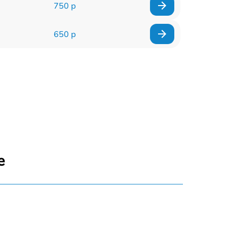
750 р
650 р
е