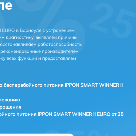
ле
 EURO в Барнауле с устранением
м диагностику, выявляем причины
восстанавливаем работоспособность
и рекомендованные производителем
рку всех функций и предоставляем
а бесперебойного питания IPPON SMART WINNER II
 желанию
бращения
ойного питания IPPON SMART WINNER II EURO от 35