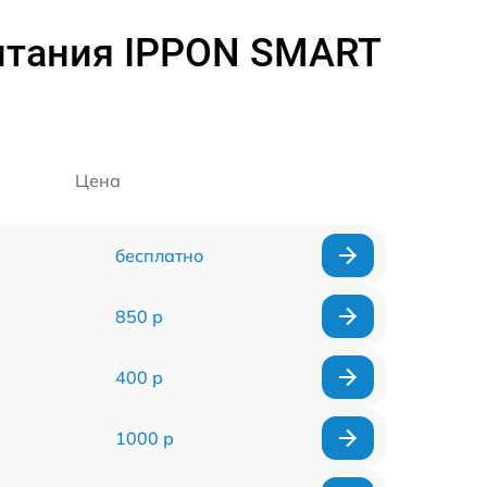
питания IPPON SMART
Цена
бесплатно
850 р
400 р
1000 р